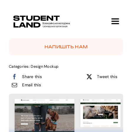
Skip
to
content
Toggle
Navigat
Головна
НАПИШІТЬ НАМ
Про нас
Categories:
Design Mockup
Share this
Tweet this
Проекти
Email this
GolfMotion 🏌️
Новини