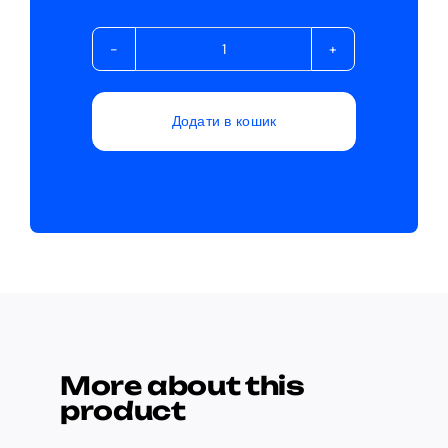
Avada
Pet
Supplies
Додати в кошик
кількість
More about this
product