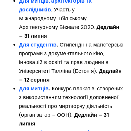
Для митців, архітекторів та
та
дослідників
. Участь у
гранти
на
Міжнародному Тбіліському
культурні
Архітектурному Бієнале 2020.
Дедлайн
проєкти
–
– 31 липня
можливості
Для студентів
.
Стипендії на магістерські
від
ЄС
програми з документального кіно,
інновацій в освіті та прав людини в
Університеті Талліна (Естонія).
Дедлайн
– 12 серпня
Для митців
.
Конкурс плакатів, створених
з використанням технології доповненої
реальності про миртворчу діяльність
(організатор – ООН).
Дедлайн – 31
липня