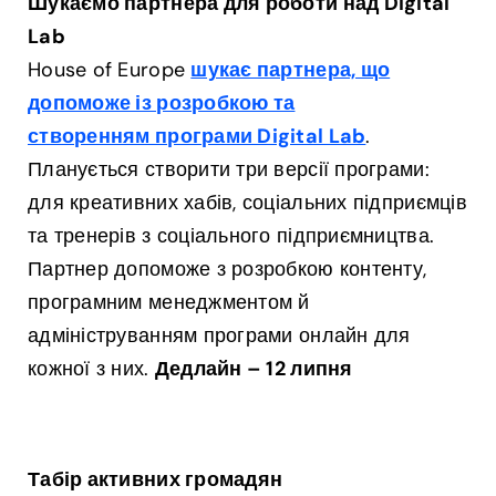
Шукаємо партнера для роботи над Digital
Lab
House of Europe
шукає партнера, що
допоможе із розробкою та
створенням програми Digital Lab
.
Планується створити три версії програми:
для креативних хабів, соціальних підприємців
та тренерів з соціального підприємництва.
Партнер допоможе з розробкою контенту,
програмним менеджментом й
адмініструванням програми онлайн для
кожної з них.
Дедлайн – 12 липня
Табір активних громадян