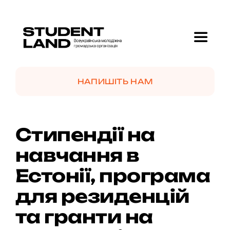
Skip
to
content
Toggle
Navigat
Головна
НАПИШІТЬ НАМ
Про нас
Стипендії на
Проекти
навчання в
Естонії, програма
GolfMotion 🏌️
для резиденцій
Новини
та гранти на