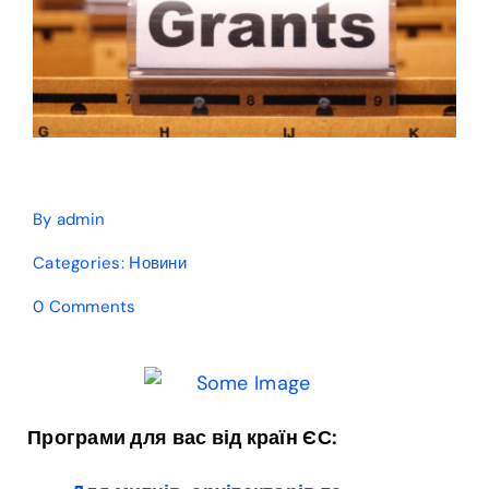
By
admin
Categories:
Новини
on
0 Comments
Стипендії
на
навчання
в
Естонії,
Програми для вас від країн ЄС:
програма
для
резиденцій