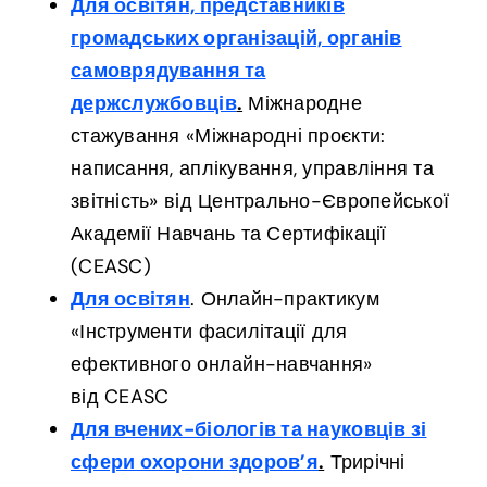
Для освітян, представників
громадських організацій, органів
самоврядування та
держслужбовців
.
Міжнародне
стажування «Міжнародні проєкти:
написання, аплікування, управління та
звітність» від Центрально-Європейської
Академії Навчань та Сертифікації
(CEASC)
Для освітян
. Онлайн-практикум
«Інструменти фасилітації для
ефективного онлайн-навчання»
від CEASC
Для вчених-біологів та науковців зі
сфери охорони здоров’я
.
Трирічні