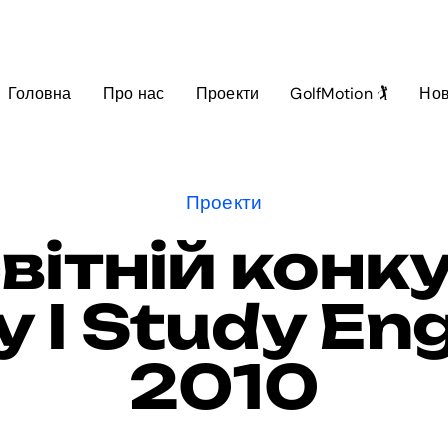
Головна
Про нас
Проекти
GolfMotion 🏌️
Но
Проекти
вітній конк
 I Study Eng
2010