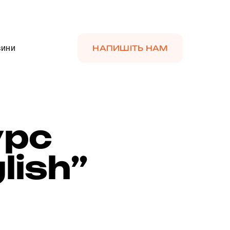
вини
НАПИШІТЬ НАМ
урс
lish”