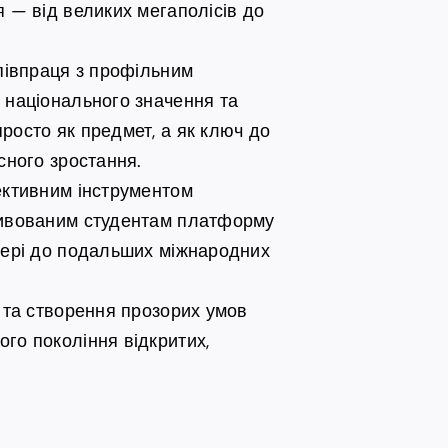
я — від великих мегаполісів до
Співпраця з профільним
 національного значення та
росто як предмет, а як ключ до
сного зростання.
ективним інструментом
тивованим студентам платформу
двері до подальших міжнародних
и та створення прозорих умов
го покоління відкритих,