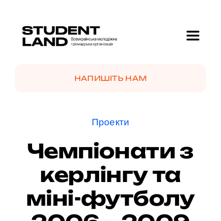
Skip
to
content
Toggle
Navigat
Головна
НАПИШІТЬ НАМ
Про нас
Проекти
Проекти
Чемпіонати з
керлінгу та
GolfMotion 🏌️
міні-футболу
Новини