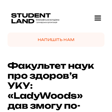
Skip
to
content
Toggle
Navigat
Головна
НАПИШІТЬ НАМ
Про нас
Факультет наук
Проекти
про здоров’я
УКУ:
GolfMotion 🏌️
«LadyWoods»
Новини
дав змогу по-