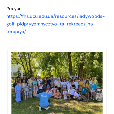
Ресурс:
https://fhs.ucu.edu.ua/resources/ladywoods-
golf-pidpryyemnycztvo-ta-rekreaczijna-
terapiya/