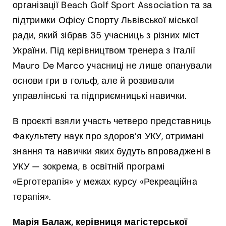
організації Beach Golf Sport Association та за
змогу
по-
підтримки Офісу Спорту Львівської міської
новому
ради, який зібрав 35 учасниць з різних міст
подивитись
на
України. Під керівництвом тренера з Італії
гольф
Mauro De Marco учасниці не лише опанували
основи гри в гольф, але й розвивали
управлінські та підприємницькі навички.
В проєкті взяли участь четверо представниць
Факультету наук про здоров’я УКУ, отримані
знання та навички яких будуть впроваджені в
УКУ — зокрема, в освітній програмі
«Ерготерапія» у межах курсу «Рекреаційна
терапія».
Марія Балаж, керівниця магістерської