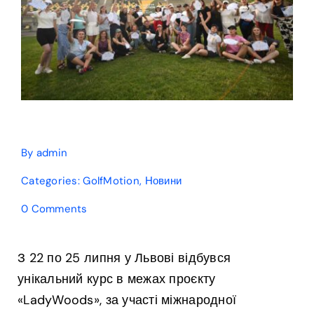
By
admin
Categories:
GolfMotion
,
Новини
on
0 Comments
Факультет
наук
про
З 22 по 25 липня у Львові відбувся
здоров’я
унікальний курс в межах проєкту
УКУ:
«LadyWoods»
«LadyWoods», за участі міжнародної
дав