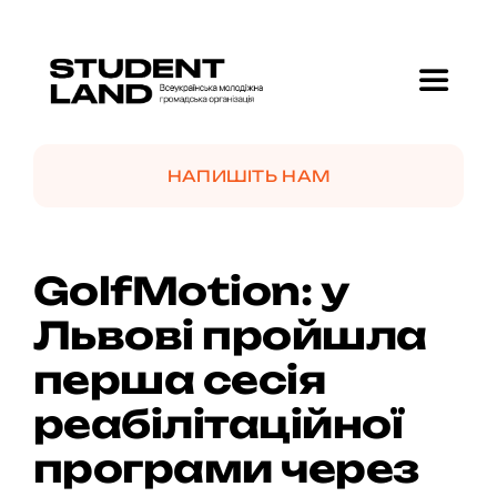
Skip
to
content
Toggle
Navigat
Головна
НАПИШІТЬ НАМ
Про нас
GolfMotion: у
Проекти
Львові пройшла
перша сесія
GolfMotion 🏌️
реабілітаційної
Новини
програми через