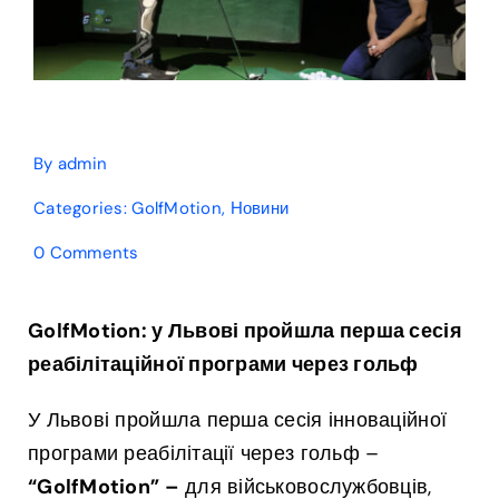
By
admin
Categories:
GolfMotion
,
Новини
on
0 Comments
GolfMotion:
у
Львові
GolfMotion: у Львові пройшла перша сесія
пройшла
реабілітаційної програми через гольф
перша
сесія
реабілітаційної
У Львові пройшла перша сесія інноваційної
програми
програми реабілітації через гольф –
через
гольф
“GolfMotion” –
для військовослужбовців,