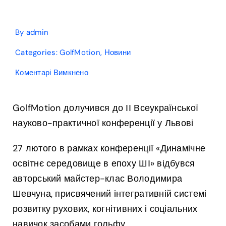
By
admin
Categories:
GolfMotion
,
Новини
до
Коментарі Вимкнено
GolfMotion
долучився
до
GolfMotion долучився до ІІ Всеукраїнської
ІІ
науково-практичної конференції у Львові
Всеукраїнської
науково-
практичної
27 лютого в рамках конференції «Динамічне
конференції
освітнє середовище в епоху ШІ» відбувся
у
Львові
авторський майстер-клас Володимира
Шевчуна, присвячений інтегративній системі
розвитку рухових, когнітивних і соціальних
навичок засобами гольфу.