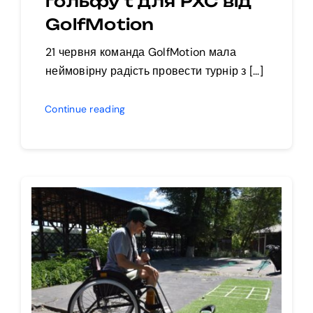
гольфу t для РХС від
GolfMotion
21 червня команда GolfMotion мала
неймовірну радість провести турнір з […]
Continue reading