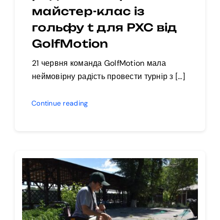
майстер-клас із
гольфу t для РХС від
GolfMotion
21 червня команда GolfMotion мала
неймовірну радість провести турнір з […]
Continue reading