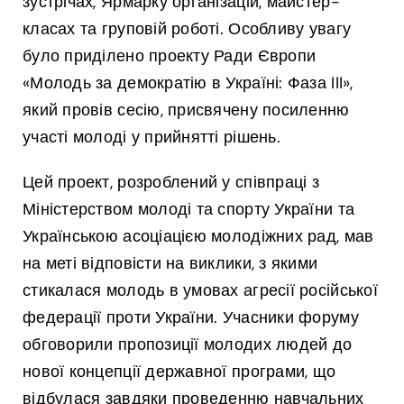
зустрічах, Ярмарку організацій, майстер-
класах та груповій роботі. Особливу увагу
було приділено проекту Ради Європи
«Молодь за демократію в Україні: Фаза III»,
який провів сесію, присвячену посиленню
участі молоді у прийнятті рішень.
Цей проект, розроблений у співпраці з
Міністерством молоді та спорту України та
Українською асоціацією молодіжних рад, мав
на меті відповісти на виклики, з якими
стикалася молодь в умовах агресії російської
федерації проти України. Учасники форуму
обговорили пропозиції молодих людей до
нової концепції державної програми, що
відбулася завдяки проведенню навчальних