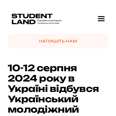
Skip
to
content
Toggle
Navigat
Головна
НАПИШІТЬ НАМ
Про нас
10-12 серпня
Проекти
2024 року в
Україні відбувся
GolfMotion 🏌️
Український
Новини
молодіжний