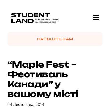
Skip
to
content
Toggle
Navigat
Головна
НАПИШІТЬ НАМ
Про нас
“Maple Fest –
Проекти
Фестиваль
Канади” у
GolfMotion 🏌️
вашому місті
Новини
24 Листопада, 2014